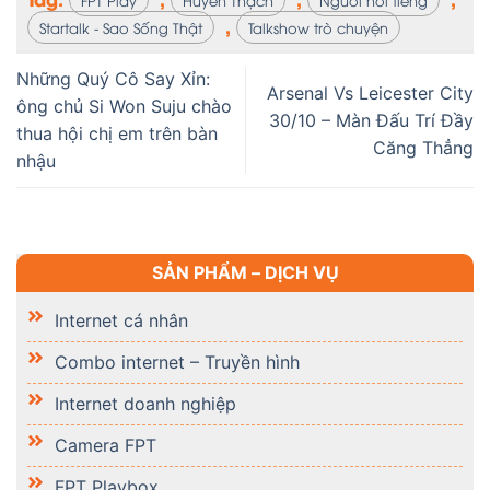
FPT Play
Huyền Thạch
Người nổi tiếng
,
Startalk - Sao Sống Thật
Talkshow trò chuyện
Những Quý Cô Say Xỉn:
Arsenal Vs Leicester City
ông chủ Si Won Suju chào
30/10 – Màn Đấu Trí Đầy
thua hội chị em trên bàn
Căng Thẳng
nhậu
SẢN PHẨM – DỊCH VỤ
Internet cá nhân
Combo internet – Truyền hình
Internet doanh nghiệp
Camera FPT
FPT Playbox