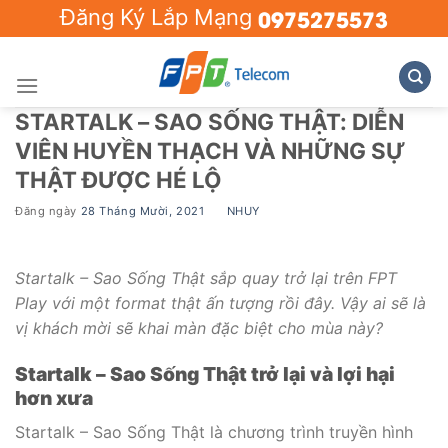
Skip
0975275573
Đăng Ký Lắp Mạng
to
content
STARTALK – SAO SỐNG THẬT: DIỄN
VIÊN HUYỀN THẠCH VÀ NHỮNG SỰ
THẬT ĐƯỢC HÉ LỘ
Đăng ngày
28 Tháng Mười, 2021
BY
NHUY
Startalk – Sao Sống Thật sắp quay trở lại trên FPT
Play với một format thật ấn tượng rồi đây. Vậy ai sẽ là
vị khách mời sẽ khai màn đặc biệt cho mùa này?
Startalk
– Sao Sống Thật trở lại và lợi hại
hơn xưa
Startalk – Sao Sống Thật là chương trình truyền hình