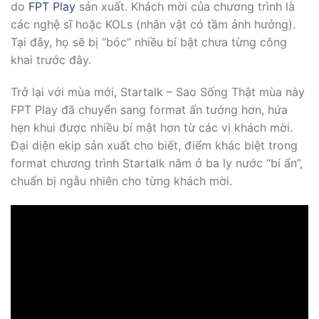
do
FPT Play
sản xuất. Khách mời của chương trình là
các nghệ sĩ hoặc KOLs (nhân vật có tầm ảnh hưởng).
Tại đây, họ sẽ bị “bóc” nhiều bí bật chưa từng công
khai trước đây.
Trở lại với mùa mới, Startalk – Sao Sống Thật mùa này
FPT Play đã chuyển sang format ấn tướng hơn, hứa
hẹn khui được nhiều bí mật hơn từ các vị khách mời.
Đại diện ekip sản xuất cho biết, điểm khác biệt trong
format chương trình Startalk nằm ở ba ly nước “bí ẩn”,
chuẩn bị ngẫu nhiên cho từng khách mời.