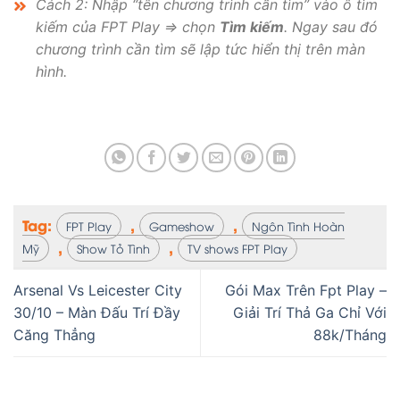
Cách 2: Nhập “tên chương trình cần tìm” vào ô tìm
kiếm của FPT Play => chọn
Tìm kiếm
. Ngay sau đó
chương trình cần tìm sẽ lập tức hiển thị trên màn
hình.
Tag:
,
,
FPT Play
Gameshow
Ngôn Tình Hoàn
,
,
Mỹ
Show Tỏ Tình
TV shows FPT Play
Arsenal Vs Leicester City
Gói Max Trên Fpt Play –
30/10 – Màn Đấu Trí Đầy
Giải Trí Thả Ga Chỉ Với
Căng Thẳng
88k/Tháng