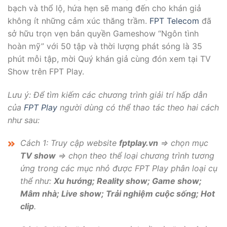
bạch và thổ lộ, hứa hẹn sẽ mang đến cho khán giả
không ít những cảm xúc thăng trầm.
FPT Telecom
đã
sở hữu trọn vẹn bản quyền Gameshow “Ngôn tình
hoàn mỹ” với 50 tập và thời lượng phát sóng là 35
phút mỗi tập, mời Quý khán giả cùng đón xem tại TV
Show trên FPT Play.
Lưu ý: Để tìm kiếm các chương trình giải trí hấp dẫn
của
FPT Play
người dùng có thể thao tác theo hai cách
như sau:
Cách 1: Truy cập website
fptplay.vn
=> chọn mục
TV show
=> chọn theo thể loại chương trình tương
ứng trong các mục nhỏ được FPT Play phân loại cụ
thể như:
Xu hướng; Reality show; Game show;
Mâm nhà; Live show; Trải nghiệm cuộc sống; Hot
clip
.