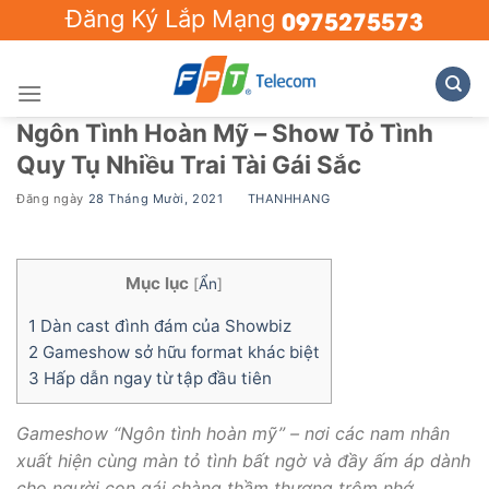
Skip
0975275573
Đăng Ký Lắp Mạng
to
content
Ngôn Tình Hoàn Mỹ – Show Tỏ Tình
Quy Tụ Nhiều Trai Tài Gái Sắc
Đăng ngày
28 Tháng Mười, 2021
BY
THANHHANG
Mục lục
[
Ẩn
]
1
Dàn cast đình đám của Showbiz
2
Gameshow sở hữu format khác biệt
3
Hấp dẫn ngay từ tập đầu tiên
Gameshow “Ngôn tình hoàn mỹ” – nơi các nam nhân
xuất hiện cùng màn tỏ tình bất ngờ và đầy ấm áp dành
cho người con gái chàng thầm thương trộm nhớ.