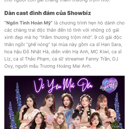
Dàn cast đình đám của Showbiz
“Ngôn Tình Hoàn Mỹ”
là chương trình hẹn hò dành cho
các chàng trai độc thân đến tỏ tình với những cô gái
xinh đẹp mà họ “thầm thương trộm nhớ”. 9 cô gái độc
thân ngồi “ghế nóng” tại mùa này gồm ca sĩ Han Sara,
hoa hậu Đỗ Nhật Hà, diễn viên Hạ Anh, MC Kiwi, ca sĩ
Liz, ca sĩ Thảo Phạm, ca sĩ/ streamer Fanny Trần, DJ
Oxy, người mẫu Trương Hoàng Mai Anh.