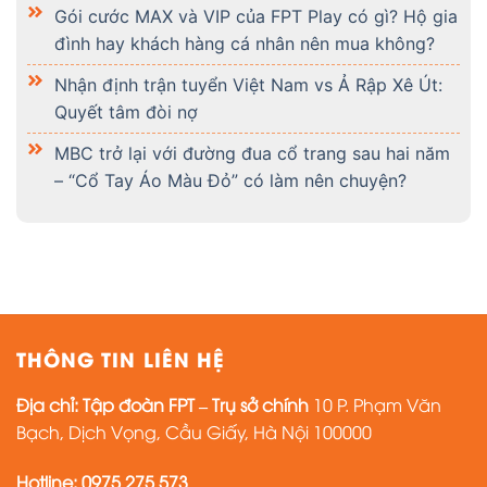
Gói cước MAX và VIP của FPT Play có gì? Hộ gia
đình hay khách hàng cá nhân nên mua không?
Nhận định trận tuyển Việt Nam vs Ả Rập Xê Út:
Quyết tâm đòi nợ
MBC trở lại với đường đua cổ trang sau hai năm
– “Cổ Tay Áo Màu Đỏ” có làm nên chuyện?
THÔNG TIN LIÊN HỆ
Địa chỉ:
Tập đoàn FPT – Trụ sở chính
10 P. Phạm Văn
Bạch, Dịch Vọng, Cầu Giấy, Hà Nội 100000
Hotline:
0975 275 573