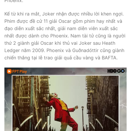
Phoenix.
Kể từ khi ra mắt, Joker nhận được nhiều lời khen ngợi.
Phim được đề cử 11 giải Oscar gồm phim hay nhất và
đạo diễn xuất sắc nhất, giải nam diễn viên xuất sắc
nhất được dành cho Phoenix. Nam tài tử cũng là người
thứ 2 giành giải Oscar khi thủ vai Joker sau Heath
Ledger năm 2009. Phoenix và Guðnadóttir cũng giành
chiến thắng tại lễ trao giải quả cầu vàng và BAFTA.