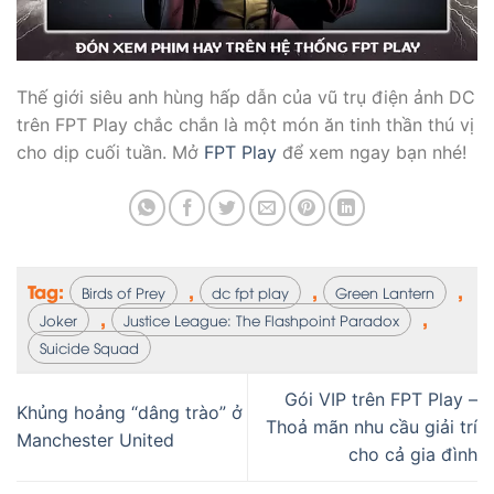
Thế giới siêu anh hùng hấp dẫn của vũ trụ điện ảnh DC
trên FPT Play chắc chắn là một món ăn tinh thần thú vị
cho dịp cuối tuần. Mở
FPT Play
để xem ngay bạn nhé!
Tag:
,
,
,
Birds of Prey
dc fpt play
Green Lantern
,
,
Joker
Justice League: The Flashpoint Paradox
Suicide Squad
Gói VIP trên FPT Play –
Khủng hoảng “dâng trào” ở
Thoả mãn nhu cầu giải trí
Manchester United
cho cả gia đình