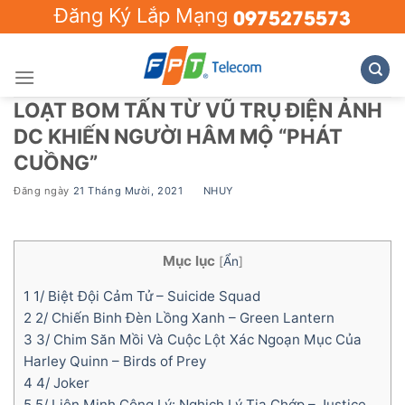
Skip
0975275573
Đăng Ký Lắp Mạng
to
content
LOẠT BOM TẤN TỪ VŨ TRỤ ĐIỆN ẢNH
DC KHIẾN NGƯỜI HÂM MỘ “PHÁT
CUỒNG”
Đăng ngày
21 Tháng Mười, 2021
BY
NHUY
Mục lục
[
Ẩn
]
1
1/ Biệt Đội Cảm Tử – Suicide Squad
2
2/ Chiến Binh Đèn Lồng Xanh – Green Lantern
3
3/ Chim Săn Mồi Và Cuộc Lột Xác Ngoạn Mục Của
Harley Quinn – Birds of Prey
4
4/ Joker
5
5/ Liên Minh Công Lý: Nghịch Lý Tia Chớp – Justice