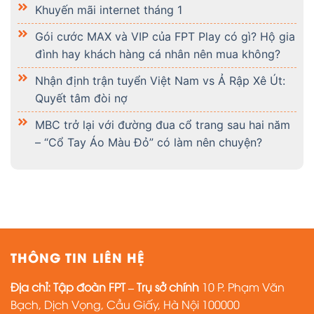
Khuyến mãi internet tháng 1
Gói cước MAX và VIP của FPT Play có gì? Hộ gia
đình hay khách hàng cá nhân nên mua không?
Nhận định trận tuyển Việt Nam vs Ả Rập Xê Út:
Quyết tâm đòi nợ
MBC trở lại với đường đua cổ trang sau hai năm
– “Cổ Tay Áo Màu Đỏ” có làm nên chuyện?
THÔNG TIN LIÊN HỆ
Địa chỉ:
Tập đoàn FPT – Trụ sở chính
10 P. Phạm Văn
Bạch, Dịch Vọng, Cầu Giấy, Hà Nội 100000