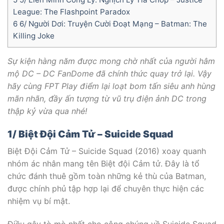
League: The Flashpoint Paradox
6
6/ Người Dơi: Truyện Cười Đoạt Mạng – Batman: The
Killing Joke
Sự kiện hàng năm được mong chờ nhất của người hâm
mộ DC – DC FanDome đã chính thức quay trở lại. Vậy
hãy cùng FPT Play điểm lại loạt bom tấn siêu anh hùng
mãn nhãn, đầy ấn tượng từ vũ trụ điện ảnh DC trong
thập kỷ vừa qua nhé!
1/ Biệt Đội Cảm Tử – Suicide Squad
Biệt Đội Cảm Tử – Suicide Squad (2016) xoay quanh
nhóm ác nhân mang tên Biệt đội Cảm tử. Đây là tổ
chức đánh thuê gồm toàn những kẻ thù của Batman,
được chính phủ tập hợp lại để chuyên thực hiện các
nhiệm vụ bí mật.
Điều gây tò mò nhất cho công chúng về Suicide Squad