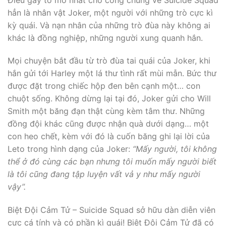
hẳn là nhân vật Joker, một người với những trò cực kì
kỳ quái. Và nạn nhân của những trò đùa này không ai
khác là đồng nghiệp, những người xung quanh hắn.
Mọi chuyện bắt đầu từ trò đùa tai quái của Joker, khi
hắn gửi tới Harley một lá thư tình rất mùi mẫn. Bức thư
được đặt trong chiếc hộp đen bên cạnh một… con
chuột sống. Không dừng lại tại đó, Joker gửi cho Will
Smith một băng đạn thật cùng kèm tâm thư. Những
đồng đội khác cũng được nhận quà dưới dạng… một
con heo chết, kèm với đó là cuốn băng ghi lại lời của
Leto trong hình dạng của Joker:
“Mấy người, tôi không
thể ở đó cùng các bạn nhưng tôi muốn mấy người biết
là tôi cũng đang tập luyện vất vả y như mấy người
vậy”.
Biệt Đội Cảm Tử – Suicide Squad sở hữu dàn diễn viên
cực cá tính và có phần kì quái! Biệt Đội Cảm Tử đã có